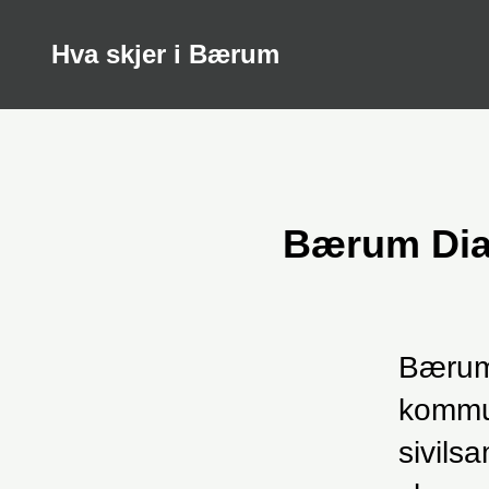
Hva skjer i Bærum
Bærum Dia
Bærum 
kommun
sivils