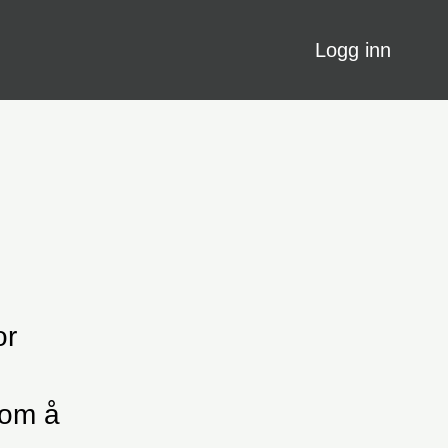
Logg inn
or
 om å