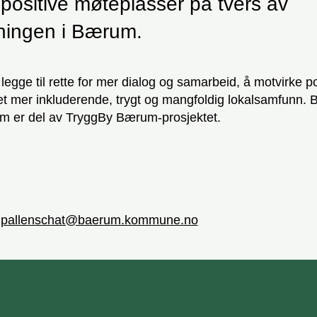
positive møteplasser på tvers av
ningen i Bærum.
 legge til rette for mer dialog og samarbeid, å motvirke po
et mer inkluderende, trygt og mangfoldig lokalsamfunn.
um er del av TryggBy Bærum-prosjektet.
ey.pallenschat@baerum.kommune.no