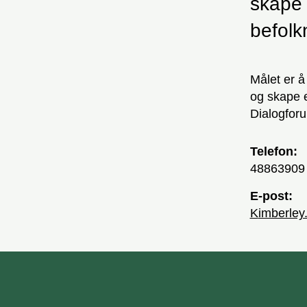
skape 
befolk
Målet er å
og skape 
Dialogfor
Telefon:
48863909
E-post:
Kimberl
unnområde
Bærum kommune