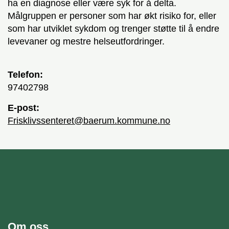
ha en diagnose eller være syk for å delta.
Målgruppen er personer som har økt risiko for, eller
som har utviklet sykdom og trenger støtte til å endre
levevaner og mestre helseutfordringer.
Telefon:
97402798
E-post:
frisklivssenteret@baerum.kommune.no
unnområde
Bærum kommune
Om oss