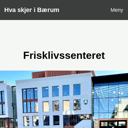
Åpne
Hva skjer i Bærum
Meny
Frisklivssenteret