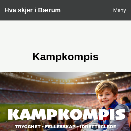
Åpne
Hva skjer i Bærum
Meny
Kampkompis