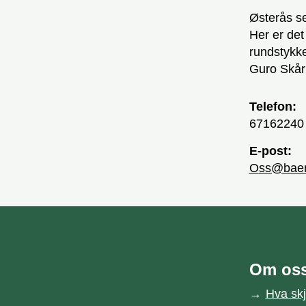
Østerås se
Her er det
rundstykke
Guro Skå
Telefon:
67162240
E-post:
oss@bae
unnområde
Om os
Bærum kommune
Hva sk