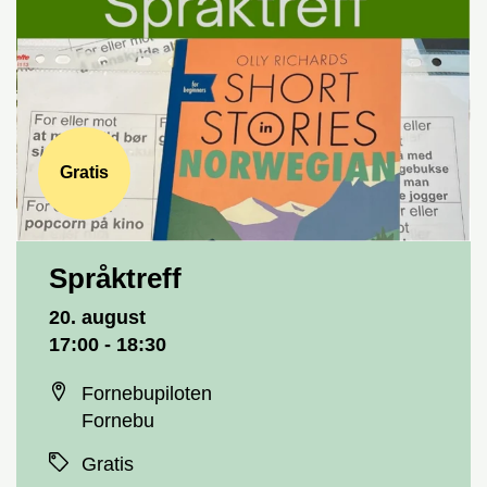
Gratis
Språktreff
Dato og tid
20. august
17:00 - 18:30
Sted
Fornebupiloten
Fornebu
Priser
Gratis