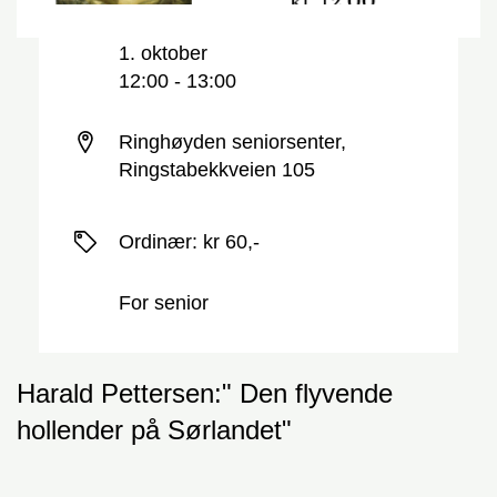
Nøkkelinformasjon
Dato og tid
1. oktober
12:00 - 13:00
Sted
Ringhøyden seniorsenter,
Ringstabekkveien 105
Priser
Ordinær
:
kr 60,-
For senior
Harald Pettersen:" Den flyvende
hollender på Sørlandet"