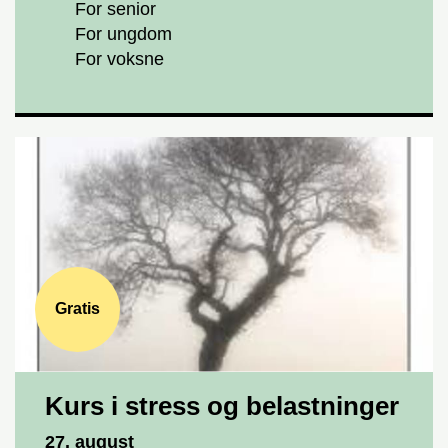
For senior
For ungdom
For voksne
Gratis
Kurs i stress og belastninger
Dato og tid
27. august