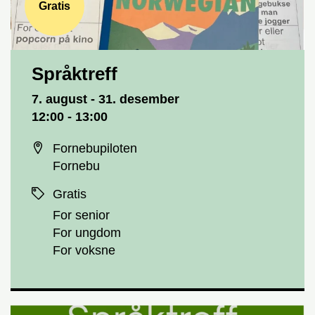
Gratis
Språktreff
Dato og tid
7. august - 31. desember
12:00 - 13:00
Sted
Fornebupiloten
Fornebu
Priser
Gratis
For senior
For ungdom
For voksne