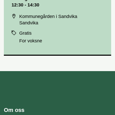
12:30 - 14:30
Sted
Kommunegården i Sandvika
Sandvika
Priser
Gratis
For voksne
unnområde
Bærum kommune
Om oss