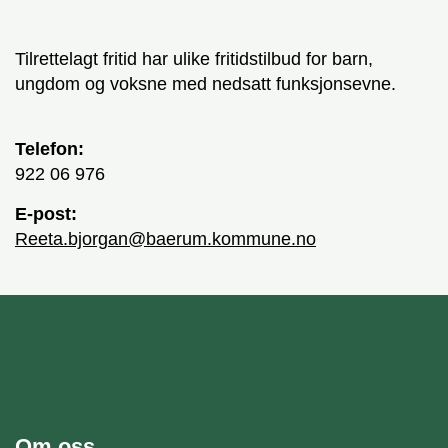
Tilrettelagt fritid har ulike fritidstilbud for barn,
ungdom og voksne med nedsatt funksjonsevne.
Telefon:
922 06 976
E-post:
reeta.bjorgan@baerum.kommune.no
unnområde
Bærum kommune
Om oss