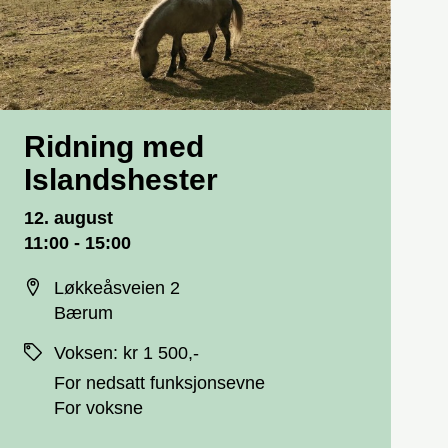
Ridning med
Islandshester
Dato og tid
12. august
11:00 - 15:00
Sted
Løkkeåsveien 2
Bærum
Priser
Voksen
:
kr 1 500,-
For nedsatt funksjonsevne
For voksne