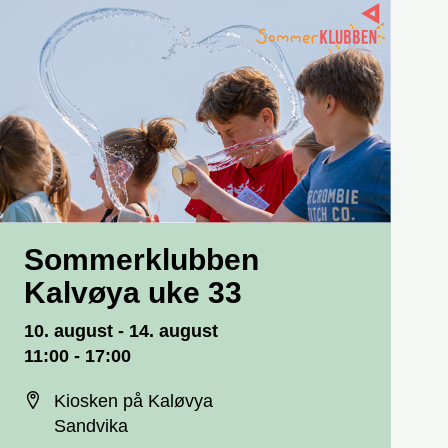
Sommerklubben
Kalvøya uke 33
Dato og tid
10. august - 14. august
11:00 - 17:00
Sted
Kiosken på Kaløvya
Sandvika