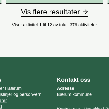
Vis flere resultater
Viser aktivitet 1 til 12 av totalt 376 aktiviteter
s
Kontakt oss
jer i Bærum
Adresse
slinjer og personvern
Bærum kommune
ører
id