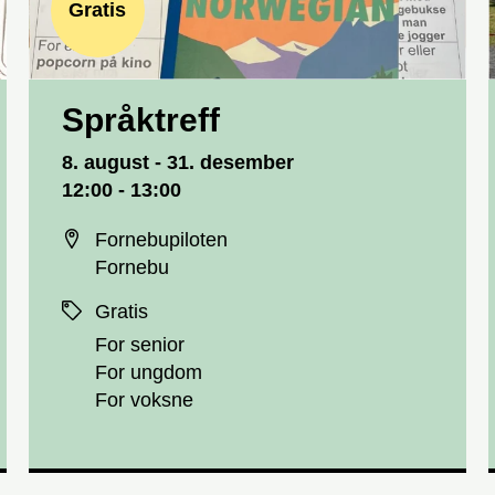
Gratis
Språktreff
Dato og tid
8. august - 31. desember
12:00 - 13:00
Sted
Fornebupiloten
Fornebu
Priser
Gratis
For senior
For ungdom
For voksne