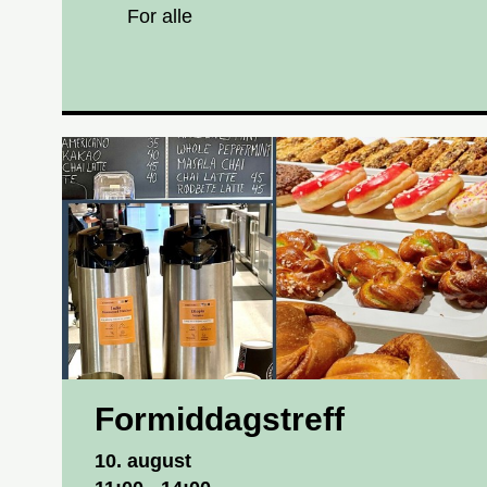
For alle
Formiddagstreff
Dato og tid
10. august