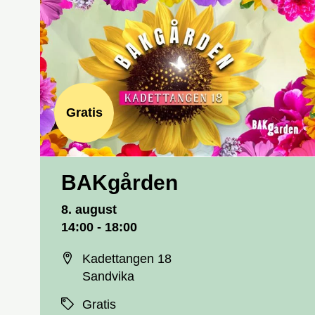
Gratis
BAKgården
Dato og tid
8. august
14:00 - 18:00
Sted
Kadettangen 18
Sandvika
Priser
Gratis