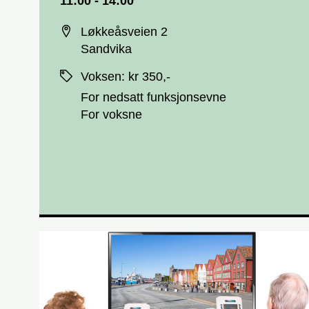
11:00 - 14:00
Sted
Løkkeåsveien 2
Sandvika
Priser
Voksen
:
kr 350,-
For nedsatt funksjonsevne
For voksne