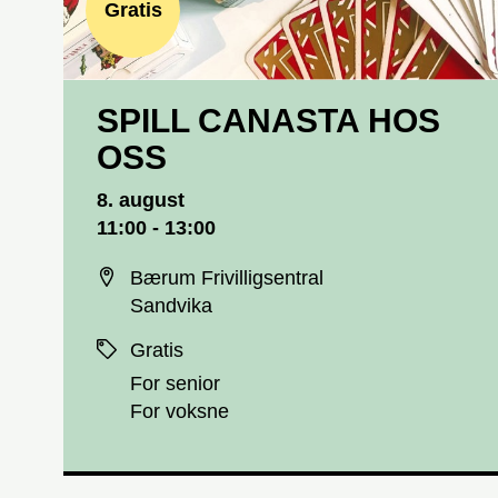
Gratis
SPILL CANASTA HOS
OSS
Dato og tid
8. august
11:00 - 13:00
Sted
Bærum Frivilligsentral
Sandvika
Priser
Gratis
For senior
For voksne