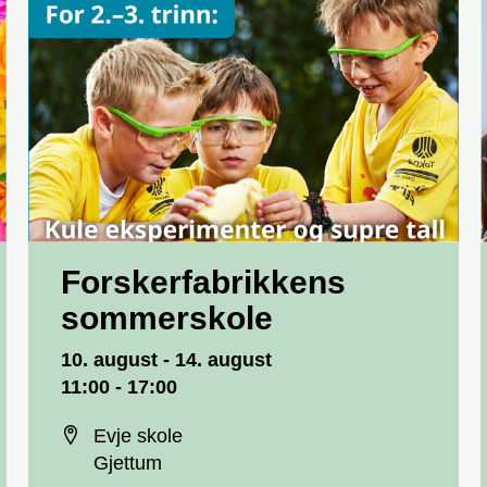
Forskerfabrikkens
sommerskole
Dato og tid
10. august - 14. august
11:00 - 17:00
Sted
Evje skole
Gjettum