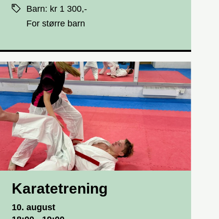
Priser
Barn
:
kr 1 300,-
For større barn
Karatetrening
Dato og tid
10. august