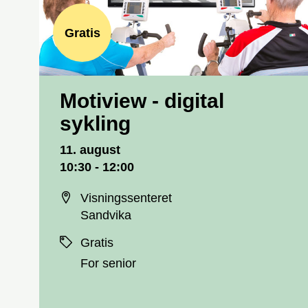
Gratis
Motiview - digital
sykling
Dato og tid
11. august
10:30 - 12:00
Sted
Visningssenteret
Sandvika
Priser
Gratis
For senior