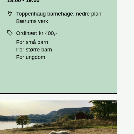
18:00 - 19:00
Sted
Toppenhaug barnehage, nedre plan
Bærums verk
Priser
Ordinær
:
kr 400,-
For små barn
For større barn
For ungdom