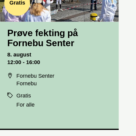
Gratis
Prøve fekting på
Fornebu Senter
Dato og tid
8. august
12:00 - 16:00
Sted
Fornebu Senter
Fornebu
Priser
Gratis
For alle