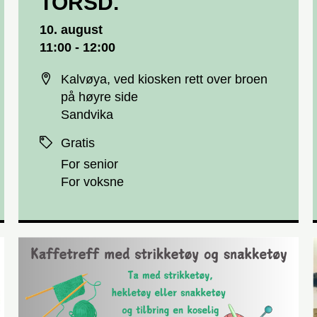
TORSD.
Dato og tid
10. august
11:00 - 12:00
Sted
Kalvøya, ved kiosken rett over broen
på høyre side
Sandvika
Priser
Gratis
For senior
For voksne