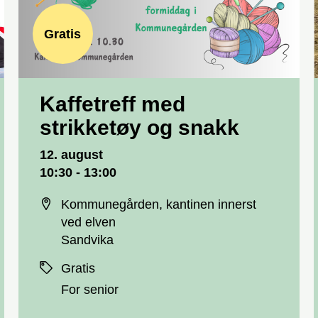
Gratis
Kaffetreff med
strikketøy og snakk
Dato og tid
12. august
10:30 - 13:00
Sted
Kommunegården, kantinen innerst
ved elven
Sandvika
Priser
Gratis
For senior