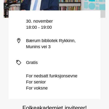
Nøkkelinformasjon
Dato og tid
30. november
18:00 - 19:00
Sted
Bærum bibliotek Rykkinn,
Munins vei 3
Priser
Gratis
For nedsatt funksjonsevne
For senior
For voksne
Folkeakademiet inviterer!