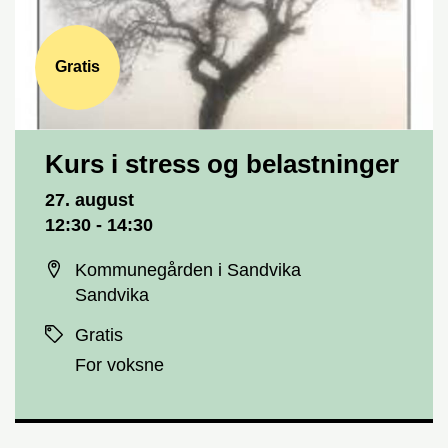
Gratis
Kurs i stress og belastninger
Dato og tid
27. august
12:30 - 14:30
Sted
Kommunegården i Sandvika
Sandvika
Priser
Gratis
For voksne