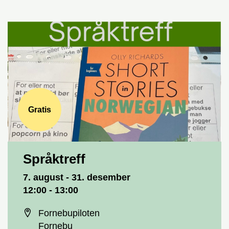
Gratis
Språktreff
Dato og tid
7. august - 31. desember
12:00 - 13:00
Sted
Fornebupiloten
Fornebu