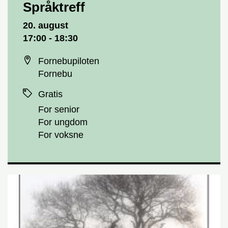
Språktreff
Dato og tid
20. august
17:00 - 18:30
Sted
Fornebupiloten
Fornebu
Priser
Gratis
For senior
For ungdom
For voksne