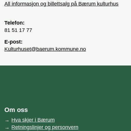
All informasjon og billettsalg på Bærum kulturhus
Telefon:
81 51 17 77
E-post:
kulturhuset@baerum.kommune.no
unnområde
Bærum kommune
Om oss
Hva skjer i Bærum
Retningslinjer og personvern