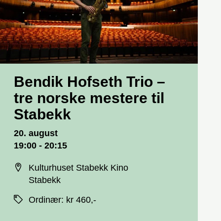
Bendik Hofseth Trio –
tre norske mestere til
Stabekk
Dato og tid
20. august
19:00 - 20:15
Sted
Kulturhuset Stabekk Kino
Stabekk
Priser
Ordinær
:
kr 460,-