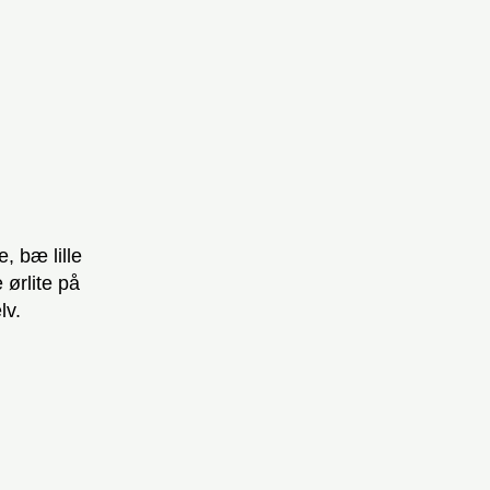
, bæ lille
 ørlite på
lv.