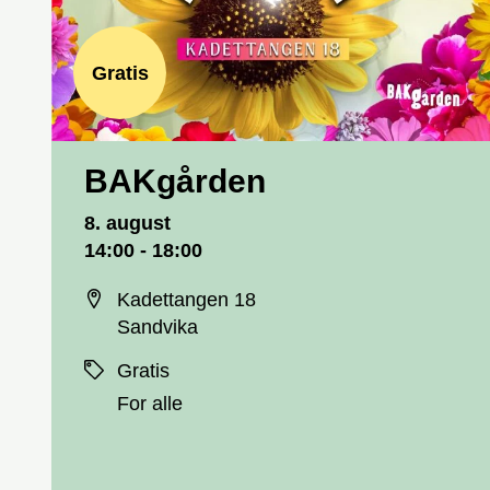
Gratis
BAKgården
Dato og tid
8. august
14:00 - 18:00
Sted
Kadettangen 18
Sandvika
Priser
Gratis
For alle