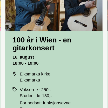
100 år i Wien - en
gitarkonsert
Dato og tid
16. august
18:00 - 19:00
Sted
Eiksmarka kirke
Eiksmarka
Priser
Voksen
:
kr 250,-
Student
:
kr 180,-
For nedsatt funksjonsevne