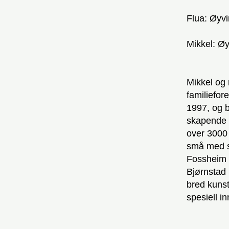
Flua: Øyv
Mikkel: Ø
Mikkel og 
familiefore
1997, og b
skapende o
over 3000 
små med sp
Fossheim 
Bjørnstad 
bred kunst
spesiell in