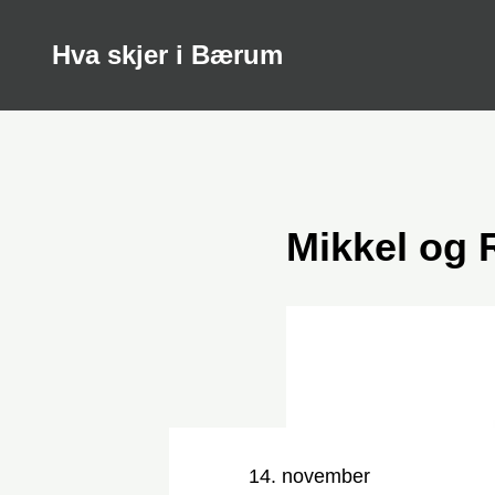
Hva skjer i Bærum
Mikkel og 
Nøkkelinformasjon
Dato og tid
14. november