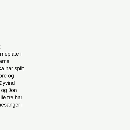
t
rneplate i
arns
a har spilt
tore og
 Øyvind
 og Jon
le tre har
nesanger i