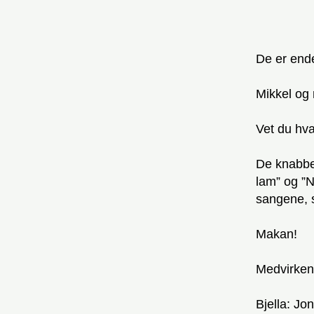
De er endel
Mikkel og 
Vet du hva
De knabber
lam” og ”Nå
sangene, s
Makan!
Medvirken
Bjella: Jo