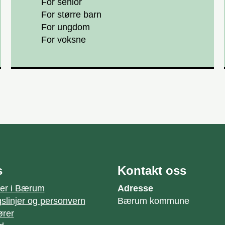
For senior
For større barn
For ungdom
For voksne
s
Kontakt oss
jer i Bærum
Adresse
slinjer og personvern
Bærum kommune
ører