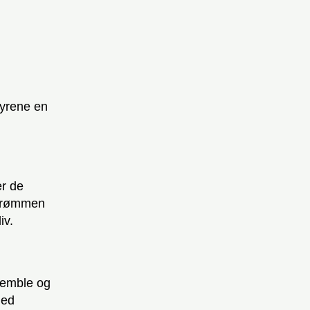
tyrene en
er de
å rømmen
liv.
nsemble og
med