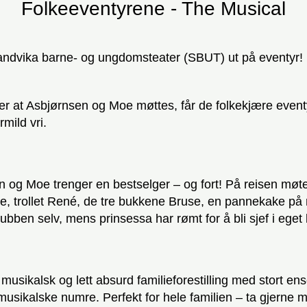
Folkeeventyrene - The Musical
andvika barne- og ungdomsteater (SBUT) ut på eventyr!
er at Asbjørnsen og Moe møttes, får de folkekjære even
rmild vri.
 og Moe trenger en bestselger – og fort! På reisen møt
e, trollet René, de tre bukkene Bruse, en pannekake p
bben selv, mens prinsessa har rømt for å bli sjef i eget 
musikalsk og lett absurd familieforestilling med stort e
 musikalske numre. Perfekt for hele familien – ta gjerne 