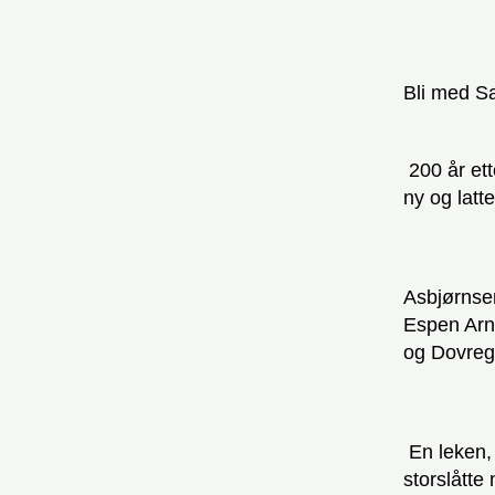
Bli med S
200 år ett
ny og latte
Asbjørnsen
Espen Arn
og Dovregu
En leken, 
storslåtte