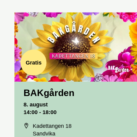
Gratis
BAKgården
Dato og tid
8. august
14:00 - 18:00
Sted
Kadettangen 18
Sandvika