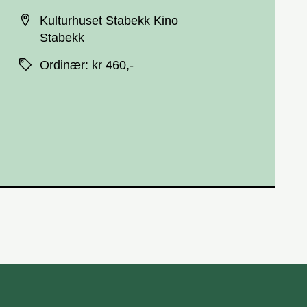
Sted
Kulturhuset Stabekk Kino
Stabekk
Priser
Ordinær
:
kr 460,-