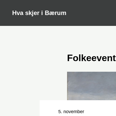
Hva skjer i Bærum
Folkeevent
Nøkkelinformasjon
Dato og tid
5. november