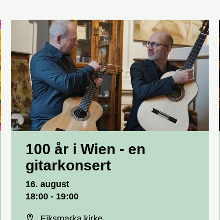
100 år i Wien - en
gitarkonsert
Dato og tid
16. august
18:00 - 19:00
Sted
Eiksmarka kirke