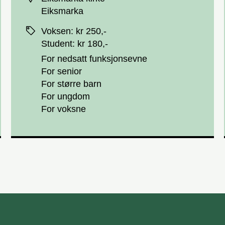
Eiksmarka
Priser
Voksen
:
kr 250,-
Student
:
kr 180,-
For nedsatt funksjonsevne
For senior
For større barn
For ungdom
For voksne