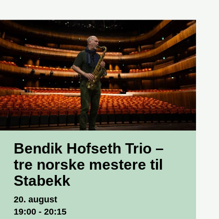
Bendik Hofseth Trio –
tre norske mestere til
Stabekk
Dato og tid
20. august
19:00 - 20:15