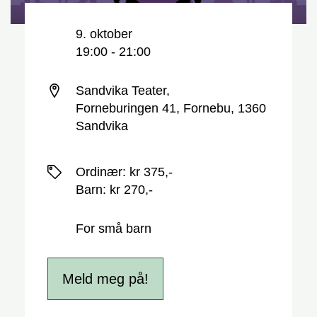
Nøkkelinformasjon
Dato og tid
9. oktober
19:00 - 21:00
Sted
Sandvika Teater,
Forneburingen 41, Fornebu, 1360
Sandvika
Priser
Ordinær
:
kr 375,-
Barn
:
kr 270,-
For små barn
Meld meg på!