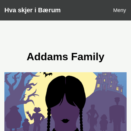
Åpne
Hva skjer i Bærum
Meny
Addams Family