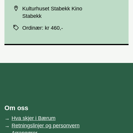
Sted
Kulturhuset Stabekk Kino
Stabekk
Priser
Ordinær
:
kr 460,-
unnområde
Bærum kommune
Om oss
Hva skjer i Bærum
Retningslinjer og personvern