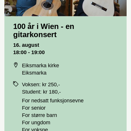
100 år i Wien - en
gitarkonsert
Dato og tid
16. august
18:00 - 19:00
Sted
Eiksmarka kirke
Eiksmarka
Priser
Voksen
:
kr 250,-
Student
:
kr 180,-
For nedsatt funksjonsevne
For senior
For større barn
For ungdom
For voksne