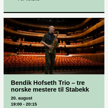
Bendik Hofseth Trio – tre
norske mestere til Stabekk
Dato og tid
20. august
19:00 - 20:15