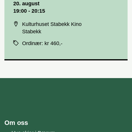
Dato og tid
20. august
19:00 - 20:15
Sted
Kulturhuset Stabekk Kino
Stabekk
Priser
Ordinær
:
kr 460,-
unnområde
Bærum kommune
Om oss