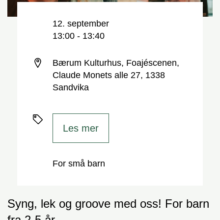
Nøkkelinformasjon
Dato og tid
12. september
13:00 - 13:40
Sted
Bærum Kulturhus, Foajéscenen,
Claude Monets alle 27, 1338
Sandvika
Priser
Les mer
For små barn
Syng, lek og groove med oss! For barn
fra 2-5 år.