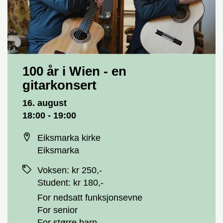
100 år i Wien - en
gitarkonsert
Dato og tid
16. august
18:00 - 19:00
Sted
Eiksmarka kirke
Eiksmarka
Priser
Voksen
:
kr 250,-
Student
:
kr 180,-
For nedsatt funksjonsevne
For senior
For større barn