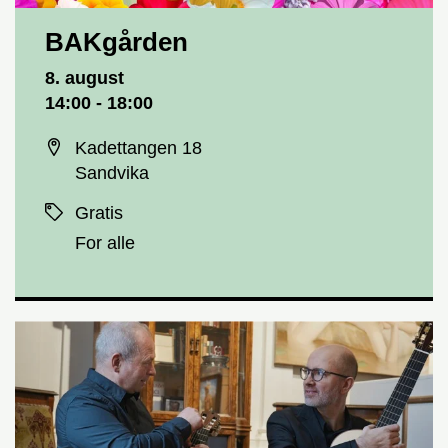
BAKgården
Dato og tid
8. august
14:00 - 18:00
Sted
Kadettangen 18
Sandvika
Priser
Gratis
For alle