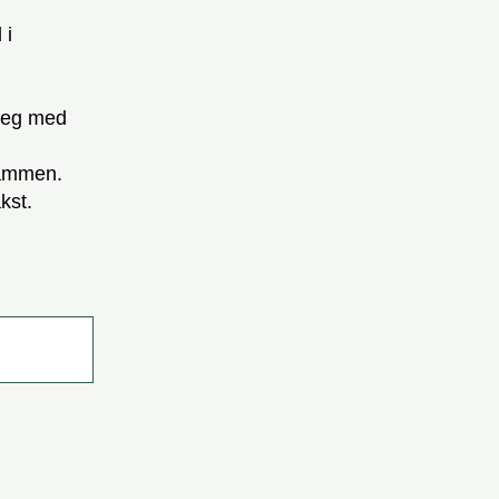
 i
 seg med
 sammen.
kst.