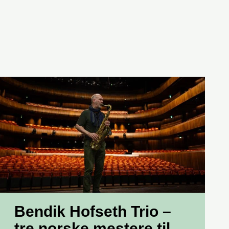
Bendik Hofseth Trio –
tre norske mestere til