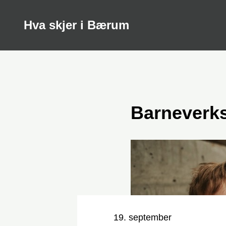
Hva skjer i Bærum
Barneverk
Nøkkelinformasjon
Dato og tid
19. september