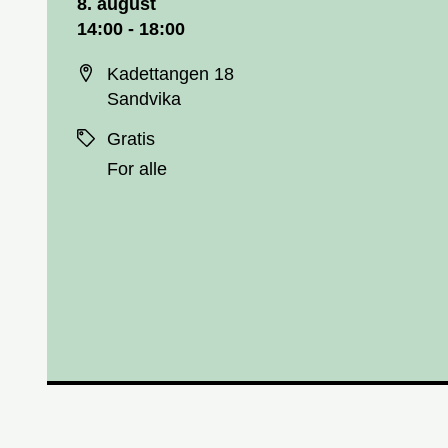
8. august
14:00 - 18:00
Sted
Kadettangen 18
Sandvika
Priser
Gratis
For alle