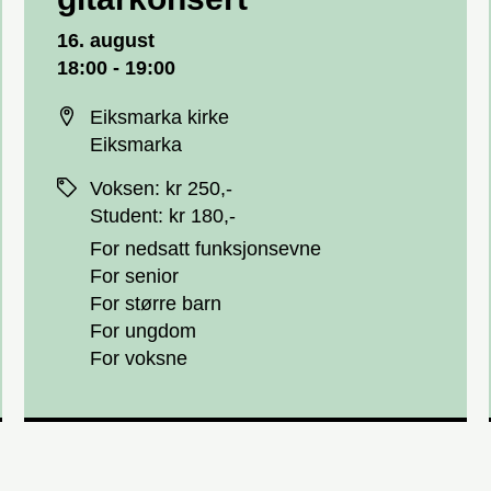
Dato og tid
16. august
18:00 - 19:00
Sted
Eiksmarka kirke
Eiksmarka
Priser
Voksen
:
kr 250,-
Student
:
kr 180,-
For nedsatt funksjonsevne
For senior
For større barn
For ungdom
For voksne