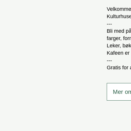
Velkommen 
Kulturhuse
---
Bli med på
farger, fo
Leker, bøk
Kafeen er 
---
Gratis for
Mer o