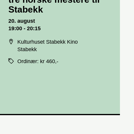
Stabekk
Dato og tid
20. august
19:00 - 20:15
Sted
Kulturhuset Stabekk Kino
Stabekk
Priser
Ordinær
:
kr 460,-