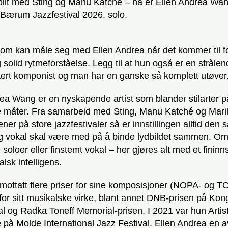
ilt med Sting og Manu Katché – nå er Ellen Andrea Wang
Bærum Jazzfestival 2026, solo.
som kan måle seg med Ellen Andrea når det kommer til f
g solid rytmeforståelse. Legg til at hun også er en strålen
tert komponist og man har en ganske så komplett utøver
ea Wang er en nyskapende artist som blander stilarter p
te måter. Fra samarbeid med Sting, Manu Katché og Mari
ener på store jazzfestivaler så er innstillingen alltid den
g vokal skal være med på å binde lydbildet sammen. Om
soloer eller finstemt vokal – her gjøres alt med et fininns
lsk intelligens.
ottatt flere priser for sine komposisjoner (NOPA- og 
 for sitt musikalske virke, blant annet DNB-prisen på Ko
al og Radka Toneff Memorial-prisen. I 2021 var hun Artist
på Molde International Jazz Festival. Ellen Andrea en a