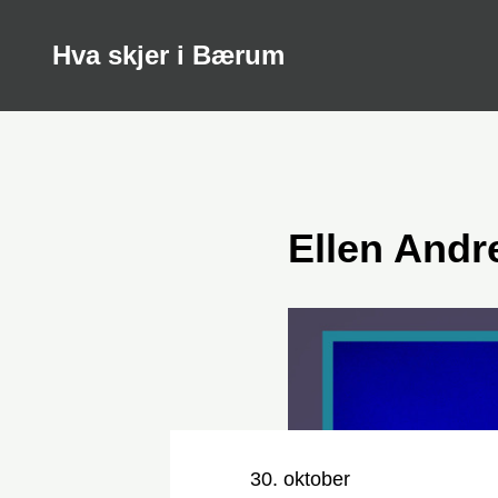
Hva skjer i Bærum
Ellen Andr
Nøkkelinformasjon
Dato og tid
30. oktober