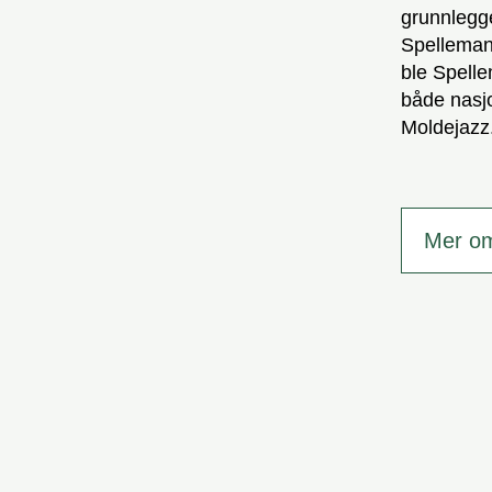
grunnlegg
Spelleman
ble Spelle
både nasjo
Moldejazz
Mer o