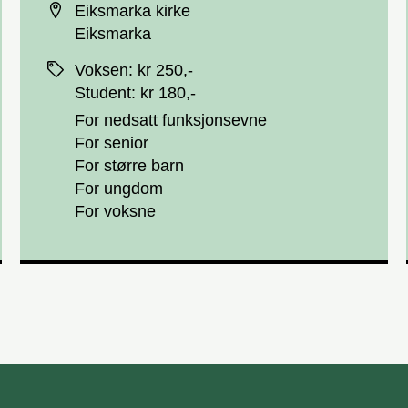
Eiksmarka kirke
Eiksmarka
Priser
Voksen
:
kr 250,-
Student
:
kr 180,-
For nedsatt funksjonsevne
For senior
For større barn
For ungdom
For voksne