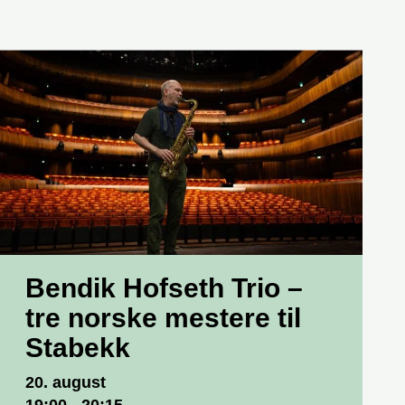
Bendik Hofseth Trio –
tre norske mestere til
Stabekk
Dato og tid
20. august