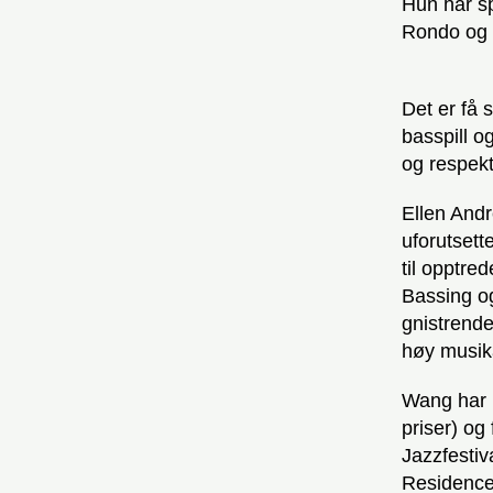
Hun har sp
Rondo og 
Det er få 
basspill o
og respek
Ellen Andr
uforutset
til opptred
Bassing o
gnistrende 
høy musika
Wang har m
priser) og
Jazzfestiv
Residence 