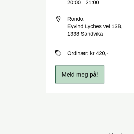
20:00 - 21:00
Sted
Rondo,
Eyvind Lyches vei 13B,
1338 Sandvika
Priser
Ordinær
:
kr 420,-
Meld meg på!