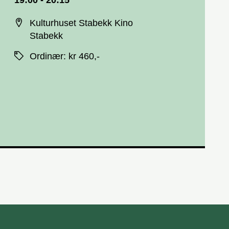
19:00 - 20:15
Sted
Kulturhuset Stabekk Kino
Stabekk
Priser
Ordinær
:
kr 460,-