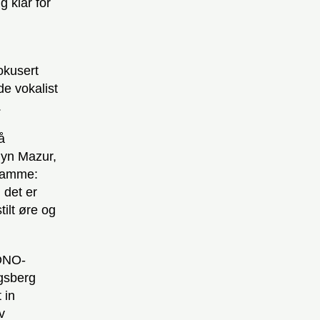
 klar for
okusert
de vokalist
.
å
lyn Mazur,
 samme:
 det er
tilt øre og
TONO-
ngsberg
 in
v