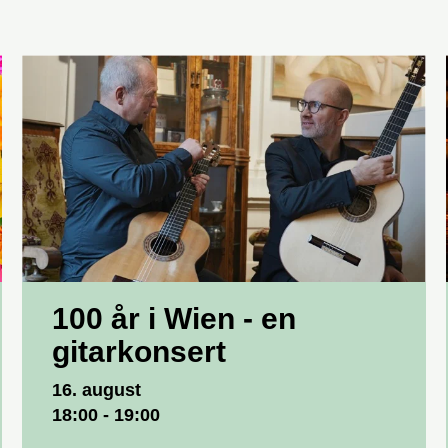
100 år i Wien - en
gitarkonsert
Dato og tid
16. august
18:00 - 19:00
Sted