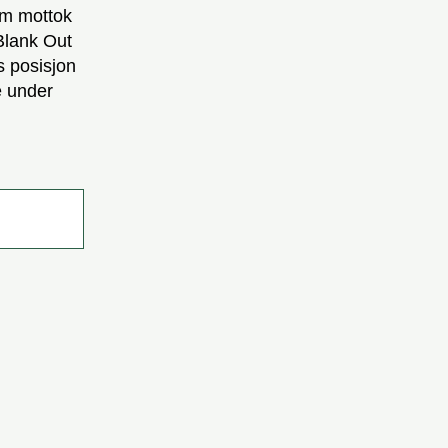
om mottok
Blank Out
s posisjon
e under