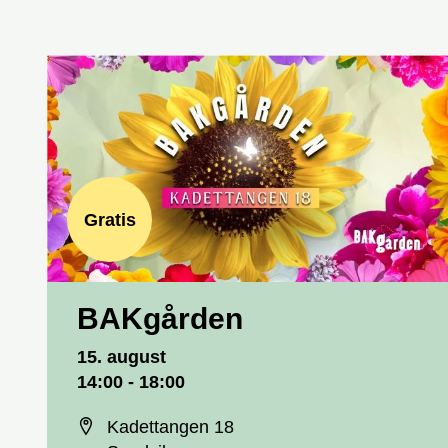
Gratis
BAKgården
Dato og tid
15. august
14:00 - 18:00
Sted
Kadettangen 18