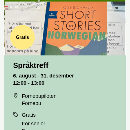
Gratis
Språktreff
Dato og tid
6. august - 31. desember
12:00 - 13:00
Sted
Fornebupiloten
Fornebu
Priser
Gratis
For senior