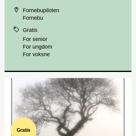
Sted
Fornebupiloten
Fornebu
Priser
Gratis
For senior
For ungdom
For voksne
Gratis