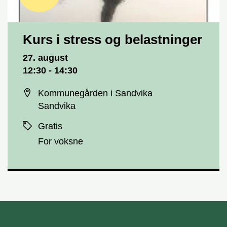
Kurs i stress og belastninger
Dato og tid
27. august
12:30 - 14:30
Sted
Kommunegården i Sandvika
Sandvika
Priser
Gratis
For voksne
unnområde
Bærum kommune