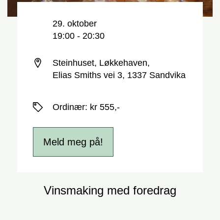
Nøkkelinformasjon
Dato og tid
29. oktober
19:00 - 20:30
Sted
Steinhuset, Løkkehaven,
Elias Smiths vei 3, 1337 Sandvika
Priser
Ordinær
:
kr 555,-
Meld meg på!
Vinsmaking med foredrag