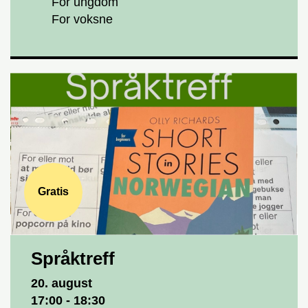
For ungdom
For voksne
Gratis
Språktreff
Dato og tid
20. august
17:00 - 18:30