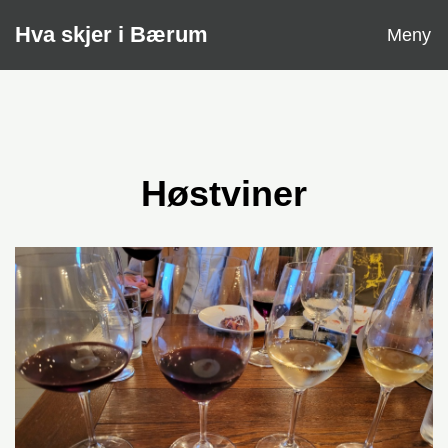
Åpne
Hva skjer i Bærum
Meny
Høstviner