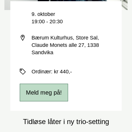
Nøkkelinformasjon
Dato og tid
9. oktober
19:00 - 20:30
Sted
Bærum Kulturhus, Store Sal,
Claude Monets alle 27, 1338
Sandvika
Priser
Ordinær
:
kr 440,-
Meld meg på!
Tidløse låter i ny trio-setting