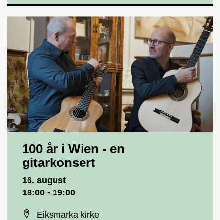
100 år i Wien - en
gitarkonsert
Dato og tid
16. august
18:00 - 19:00
Sted
Eiksmarka kirke