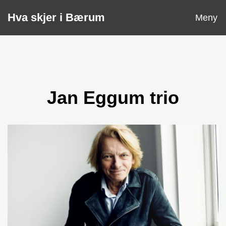
Åpne
Hva skjer i Bærum
Meny
Jan Eggum trio