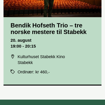
Bendik Hofseth Trio – tre
norske mestere til Stabekk
Dato og tid
20. august
19:00 - 20:15
Sted
Kulturhuset Stabekk Kino
Stabekk
Priser
Ordinær
:
kr 460,-