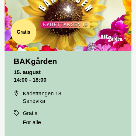
Gratis
BAKgården
Dato og tid
15. august
14:00 - 18:00
Sted
Kadettangen 18
Sandvika
Priser
Gratis
For alle