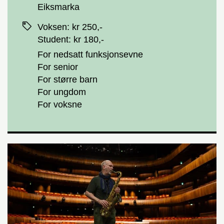
Eiksmarka
Priser
Voksen
:
kr 250,-
Student
:
kr 180,-
For nedsatt funksjonsevne
For senior
For større barn
For ungdom
For voksne