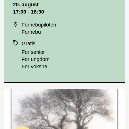
Dato og tid
20. august
17:00 - 18:30
Sted
Fornebupiloten
Fornebu
Priser
Gratis
For senior
For ungdom
For voksne