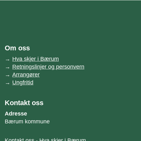
unnområde
Bærum kommune
Om oss
Hva skjer i Bærum
Retningslinjer og personvern
Arrangører
Ungfritid
Kontakt oss
Adresse
Bærum kommune
Kontakt oss - Hva skjer i Bærum