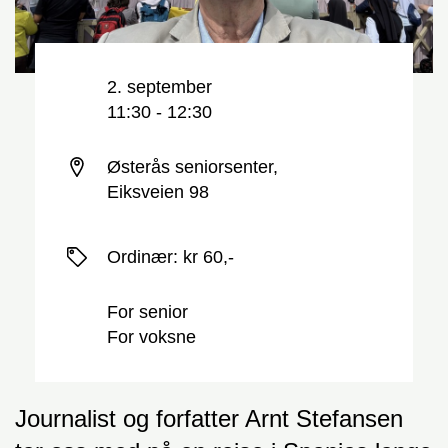
Nøkkelinformasjon
Dato og tid
2. september
11:30 - 12:30
Sted
Østerås seniorsenter,
Eiksveien 98
Priser
Ordinær
:
kr 60,-
For senior
For voksne
Journalist og forfatter Arnt Stefansen