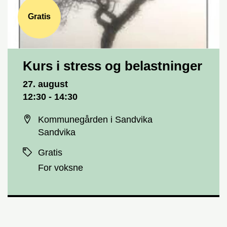
Gratis
Kurs i stress og belastninger
Dato og tid
27. august
12:30 - 14:30
Sted
Kommunegården i Sandvika
Sandvika
Priser
Gratis
For voksne