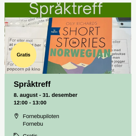
Gratis
Språktreff
Dato og tid
8. august - 31. desember
12:00 - 13:00
Sted
Fornebupiloten
Fornebu
Priser