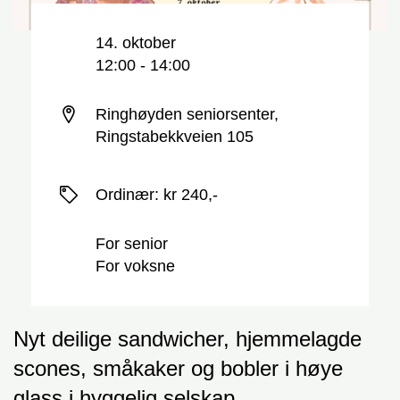
Nøkkelinformasjon
Dato og tid
14. oktober
12:00 - 14:00
Sted
Ringhøyden seniorsenter,
Ringstabekkveien 105
Priser
Ordinær
:
kr 240,-
For senior
For voksne
Nyt deilige sandwicher, hjemmelagde
scones, småkaker og bobler i høye
glass i hyggelig selskap.