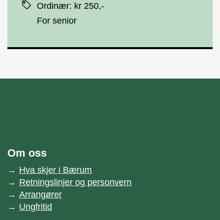
Ordinær
:
kr 250,-
For senior
unnområde
Bærum kommune
Om oss
Hva skjer i Bærum
Retningslinjer og personvern
Arrangører
Ungfritid