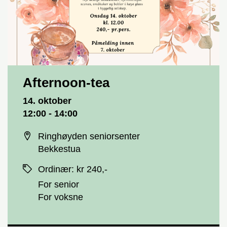
Afternoon-tea
Dato og tid
14. oktober
12:00 - 14:00
Sted
Ringhøyden seniorsenter
Bekkestua
Priser
Ordinær
:
kr 240,-
For senior
For voksne