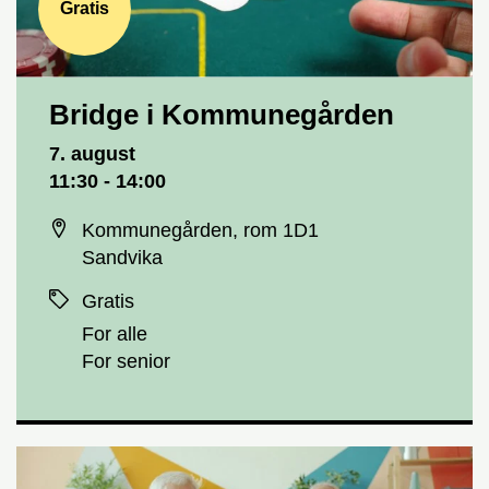
Gratis
Bridge i Kommunegården
Dato og tid
7. august
11:30 - 14:00
Sted
Kommunegården, rom 1D1
Sandvika
Priser
Gratis
For alle
For senior