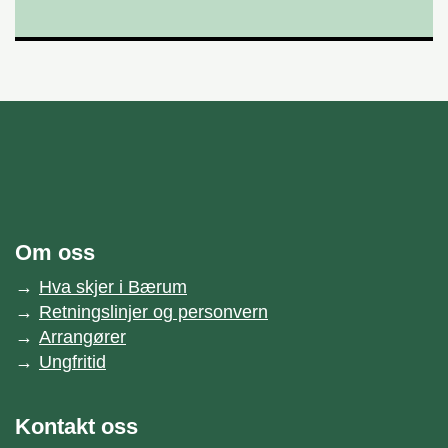
unnområde
Bærum kommune
Om oss
Hva skjer i Bærum
Retningslinjer og personvern
Arrangører
Ungfritid
Kontakt oss