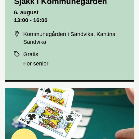
Sjakk i Kommunegården
Dato og tid
6. august
13:00 - 16:00
Sted
Kommunegården i Sandvika, Kantina
Sandvika
Priser
Gratis
For senior