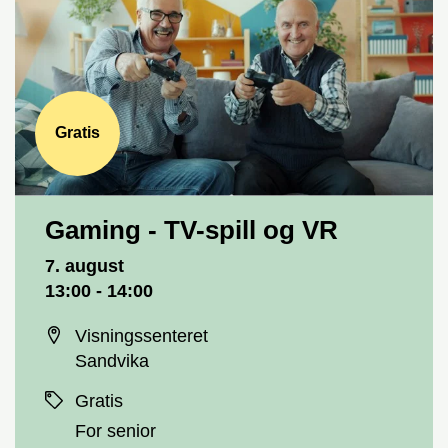
Gratis
Gaming - TV-spill og VR
Dato og tid
7. august
13:00 - 14:00
Sted
Visningssenteret
Sandvika
Priser
Gratis
For senior