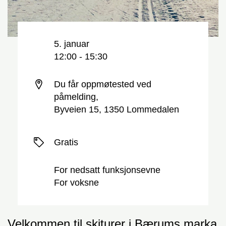
Nøkkelinformasjon
Dato og tid
5. januar
12:00 - 15:30
Sted
Du får oppmøtested ved
påmelding,
Byveien 15, 1350 Lommedalen
Priser
Gratis
For nedsatt funksjonsevne
For voksne
Velkommen til skiturer i Bærums marka