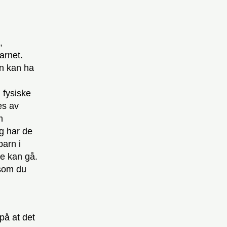
,
arnet.
rn kan ha
 fysiske
es av
m
g har de
barn i
ke kan gå.
 som du
på at det