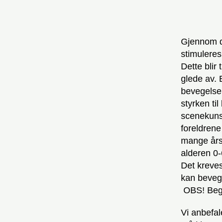
Gjennom da
stimulere
Dette blir
glede av. 
bevegelse,
styrken ti
scenekunst
foreldrene
mange års 
alderen 0-
Det kreves
kan beveg
OBS! Begr
Vi anbefal