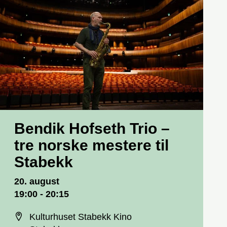
Bendik Hofseth Trio –
tre norske mestere til
Stabekk
Dato og tid
20. august
19:00 - 20:15
Sted
Kulturhuset Stabekk Kino