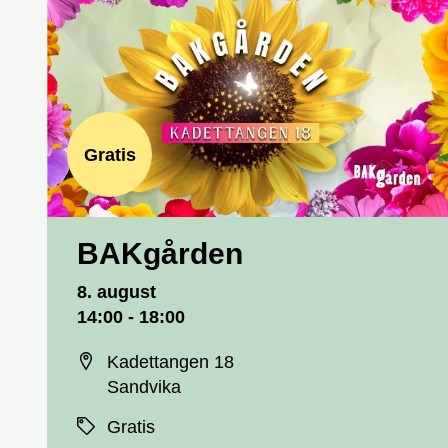
Gratis
BAKgården
Dato og tid
8. august
14:00 - 18:00
Sted
Kadettangen 18
Sandvika
Priser
Gratis