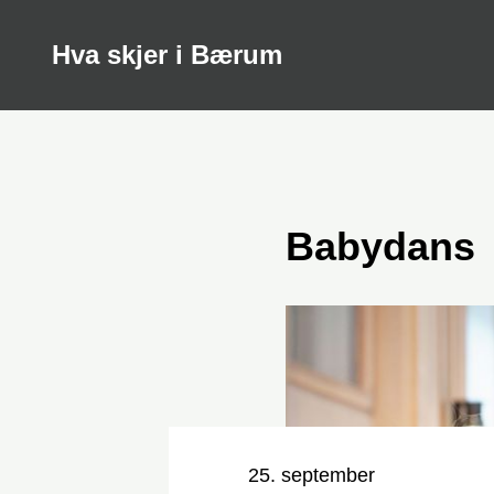
Hva skjer i Bærum
Babydans
Nøkkelinformasjon
Dato og tid
25. september