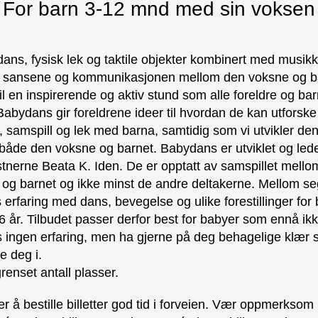
For barn 3-12 mnd med sin voksen
ns, fysisk lek og taktile objekter kombinert med musikk
s sansene og kommunikasjonen mellom den voksne og b
 til en inspirerende og aktiv stund som alle foreldre og ba
Babydans gir foreldrene ideer til hvordan de kan utforske
 samspill og lek med barna, samtidig som vi utvikler den
l både den voksne og barnet. Babydans er utviklet og led
nerne Beata K. Iden. De er opptatt av samspillet mello
 og barnet og ikke minst de andre deltakerne. Mellom se
erfaring med dans, bevegelse og ulike forestillinger for 
6 år. Tilbudet passer derfor best for babyer som ennå ik
 ingen erfaring, men ha gjerne på deg behagelige klær
e deg i.
enset antall plasser.
er å bestille billetter god tid i forveien. Vær oppmerksom 