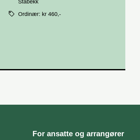
Stabekk
Priser
Ordinær
:
kr 460,-
For ansatte og arrangører