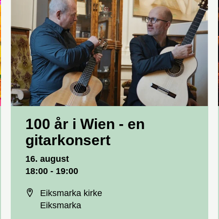
100 år i Wien - en
gitarkonsert
Dato og tid
16. august
18:00 - 19:00
Sted
Eiksmarka kirke
Eiksmarka
Priser