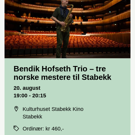
Bendik Hofseth Trio – tre
norske mestere til Stabekk
Dato og tid
20. august
19:00 - 20:15
Sted
Kulturhuset Stabekk Kino
Stabekk
Priser
Ordinær
:
kr 460,-