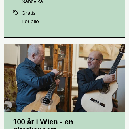
Sandvika
Priser
Gratis
For alle
100 år i Wien - en