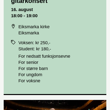
gitarkonsert
Dato og tid
16. august
18:00 - 19:00
Sted
Eiksmarka kirke
Eiksmarka
Priser
Voksen
:
kr 250,-
Student
:
kr 180,-
For nedsatt funksjonsevne
For senior
For større barn
For ungdom
For voksne