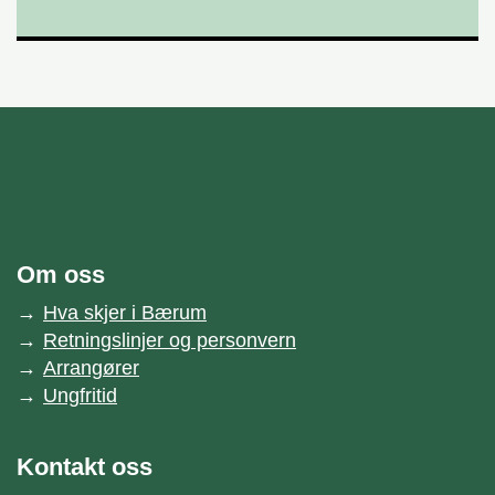
unnområde
Bærum kommune
Om oss
Hva skjer i Bærum
Retningslinjer og personvern
Arrangører
Ungfritid
Kontakt oss