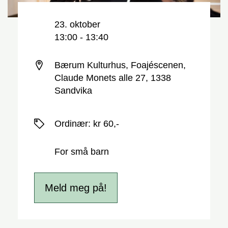
Nøkkelinformasjon
Dato og tid
23. oktober
13:00 - 13:40
Sted
Bærum Kulturhus, Foajéscenen,
Claude Monets alle 27, 1338
Sandvika
Priser
Ordinær
:
kr 60,-
For små barn
Meld meg på!