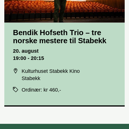
Bendik Hofseth Trio – tre
norske mestere til Stabekk
Dato og tid
20. august
19:00 - 20:15
Sted
Kulturhuset Stabekk Kino
Stabekk
Priser
Ordinær
:
kr 460,-