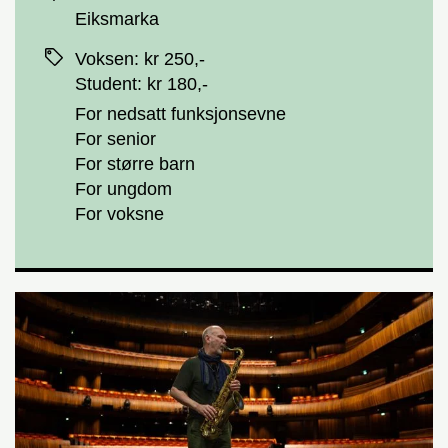
Eiksmarka
Priser
Voksen
:
kr 250,-
Student
:
kr 180,-
For nedsatt funksjonsevne
For senior
For større barn
For ungdom
For voksne