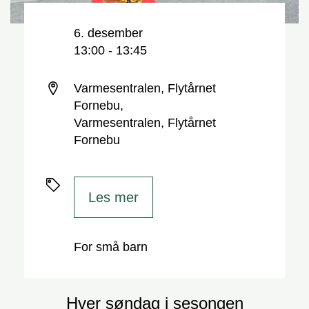
Nøkkelinformasjon
Dato og tid
6. desember
13:00 - 13:45
Sted
Varmesentralen, Flytårnet
Fornebu,
Varmesentralen, Flytårnet
Fornebu
Priser
Les mer
For små barn
Hver søndag i sesongen