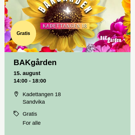
Gratis
BAKgården
Dato og tid
15. august
14:00 - 18:00
Sted
Kadettangen 18
Sandvika
Priser
Gratis
For alle