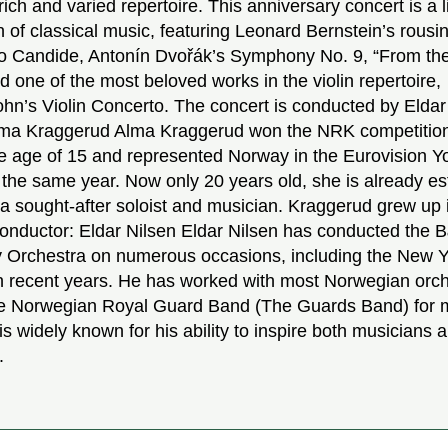
rich and varied repertoire. This anniversary concert is a l
n of classical music, featuring Leonard Bernstein’s rousi
to Candide, Antonín Dvořák’s Symphony No. 9, “From t
d one of the most beloved works in the violin repertoire,
n’s Violin Concerto. The concert is conducted by Eldar
Alma Kraggerud Alma Kraggerud won the NRK competition 
e age of 15 and represented Norway in the Eurovision 
the same year. Now only 20 years old, she is already es
 a sought-after soloist and musician. Kraggerud grew up i
nductor: Eldar Nilsen Eldar Nilsen has conducted the
Orchestra on numerous occasions, including the New Y
n recent years. He has worked with most Norwegian orc
he Norwegian Royal Guard Band (The Guards Band) for
is widely known for his ability to inspire both musicians 
.