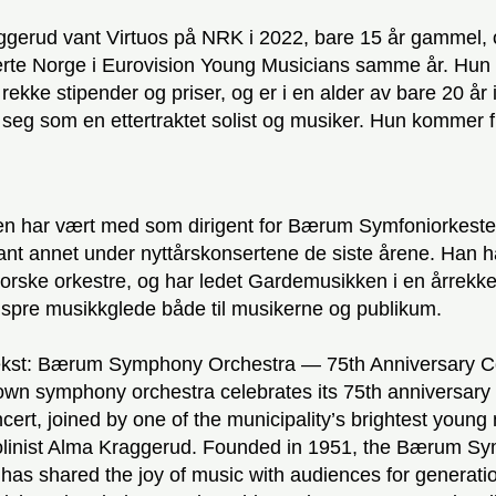
gerud vant Virtuos på NRK i 2022, bare 15 år gammel, 
erte Norge i Eurovision Young Musicians samme år. Hun
 rekke stipender og priser, og er i en alder av bare 20 år 
 seg som en ettertraktet solist og musiker. Hun kommer fr
sen har vært med som dirigent for Bærum Symfoniorkeste
ant annet under nyttårskonsertene de siste årene. Han ha
norske orkestre, og har ledet Gardemusikken i en årrekk
å spre musikkglede både til musikerne og publikum.
ekst: Bærum Symphony Orchestra — 75th Anniversary C
wn symphony orchestra celebrates its 75th anniversary 
ncert, joined by one of the municipality’s brightest young
violinist Alma Kraggerud. Founded in 1951, the Bærum S
has shared the joy of music with audiences for generati