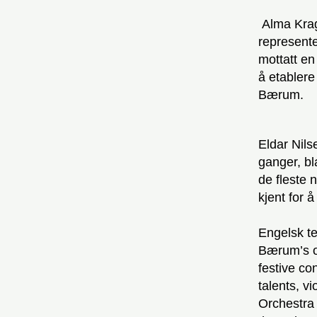
Alma Krag
represent
mottatt en
å etablere
Bærum.
Eldar Nil
ganger, bl
de fleste 
kjent for 
Engelsk t
Bærum’s o
festive co
talents, 
Orchestra 