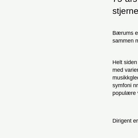
stjern
Bærums ege
sammen me
Helt siden
med varier
musikkgled
symfoni nr
populære 
Dirigent e