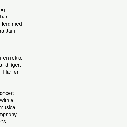
og
 har
i ferd med
a Jar i
r en rekke
r dirigert
e. Han er
oncert
with a
 musical
ymphony
ons