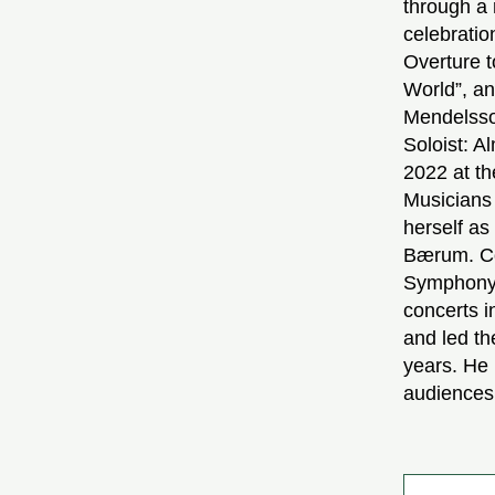
through a 
celebratio
Overture 
World”, an
Mendelssoh
Soloist: 
2022 at th
Musicians 
herself as
Bærum. Co
Symphony 
concerts i
and led t
years. He 
audiences