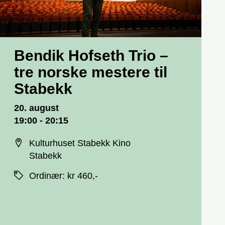
Bendik Hofseth Trio –
tre norske mestere til
Stabekk
Dato og tid
20. august
19:00 - 20:15
Sted
Kulturhuset Stabekk Kino
Stabekk
Priser
Ordinær
:
kr 460,-