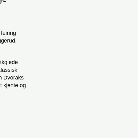
feiring
ggerud.
kkglede
klassisk
in Dvoraks
t kjente og