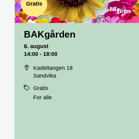
Gratis
BAKgården
Dato og tid
8. august
14:00 - 18:00
Sted
Kadettangen 18
Sandvika
Priser
Gratis
For alle