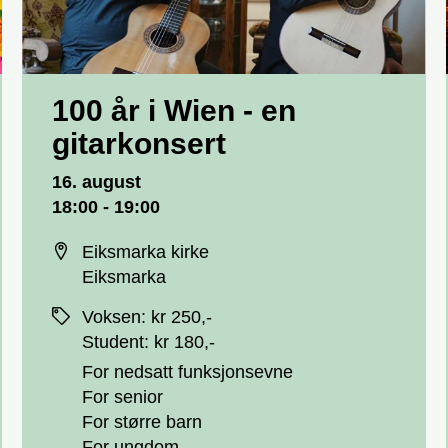
100 år i Wien - en
gitarkonsert
Dato og tid
16. august
18:00 - 19:00
Sted
Eiksmarka kirke
Eiksmarka
Priser
Voksen
:
kr 250,-
Student
:
kr 180,-
For nedsatt funksjonsevne
For senior
For større barn
For ungdom