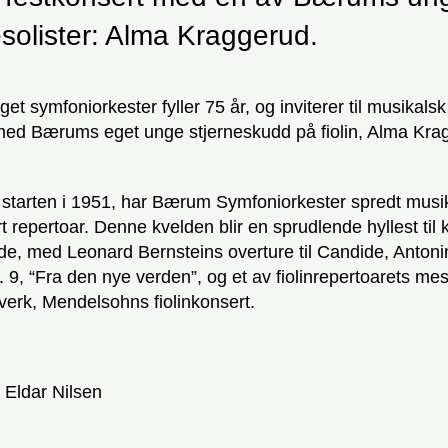
esolister: Alma Kraggerud.
t symfoniorkester fyller 75 år, og inviterer til musikalsk 
d Bærums eget unge stjerneskudd på fiolin, Alma Kra
 starten i 1951, har Bærum Symfoniorkester spredt musi
t repertoar. Denne kvelden blir en sprudlende hyllest til 
e, med Leonard Bernsteins overture til Candide, Anton
. 9, “Fra den nye verden”, og et av fiolinrepertoarets mes
verk, Mendelsohns fiolinkonsert.
r Eldar Nilsen