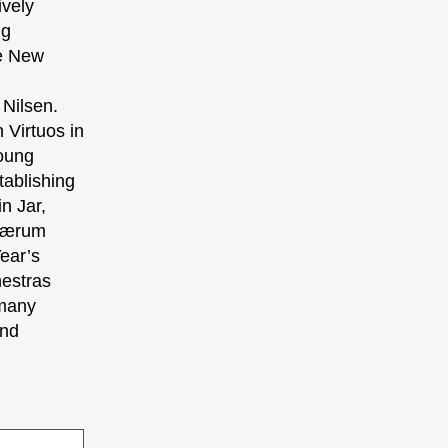
ively
ng
he New
 Nilsen.
Virtuos in
Young
tablishing
n Jar,
 Bærum
ear’s
hestras
 many
and