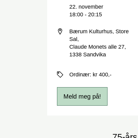
Nøkkelinformasjon
Dato og tid
22. november
18:00 - 20:15
Sted
Bærum Kulturhus, Store
Sal,
Claude Monets alle 27,
1338 Sandvika
Priser
Ordinær
:
kr 400,-
Meld meg på!
75-års