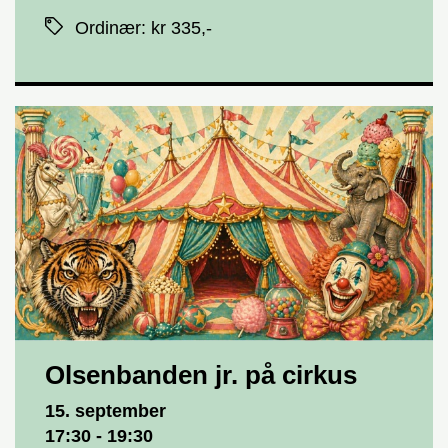
Priser
Ordinær
:
kr 335,-
Olsenbanden jr. på cirkus
Dato og tid
15. september
17:30 - 19:30