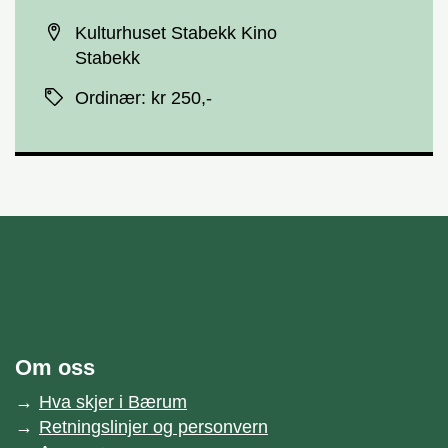
Sted
Kulturhuset Stabekk Kino
Stabekk
Priser
Ordinær
:
kr 250,-
unnområde
Bærum kommune
Om oss
Hva skjer i Bærum
Retningslinjer og personvern