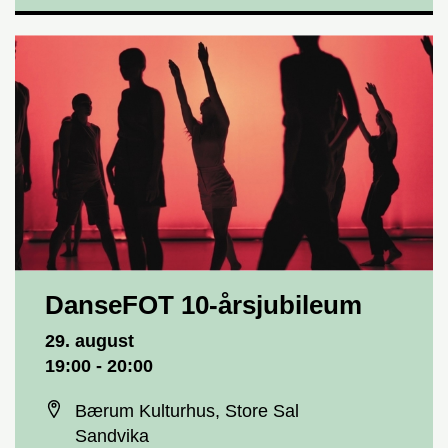
DanseFOT 10-årsjubileum
Dato og tid
29. august
19:00 - 20:00
Sted
Bærum Kulturhus, Store Sal
Sandvika