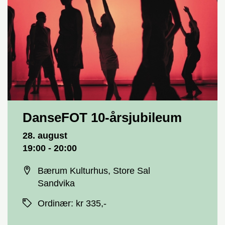
DanseFOT 10-årsjubileum
Dato og tid
28. august
19:00 - 20:00
Sted
Bærum Kulturhus, Store Sal
Sandvika
Priser
Ordinær
:
kr 335,-