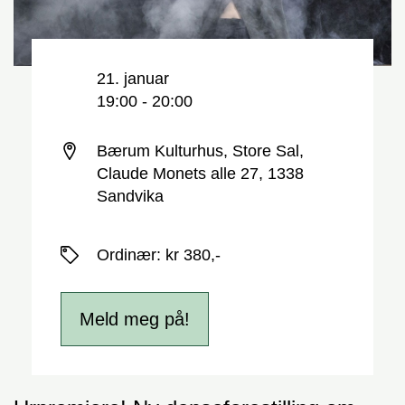
Nøkkelinformasjon
Dato og tid
21. januar
19:00 - 20:00
Sted
Bærum Kulturhus, Store Sal,
Claude Monets alle 27, 1338
Sandvika
Priser
Ordinær
:
kr 380,-
Meld meg på!