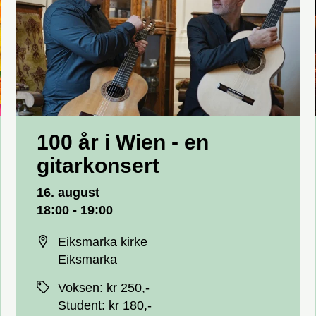
100 år i Wien - en
gitarkonsert
Dato og tid
16. august
18:00 - 19:00
Sted
Eiksmarka kirke
Eiksmarka
Priser
Voksen
:
kr 250,-
Student
:
kr 180,-